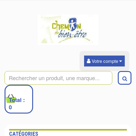
Votre compte
0
Total :
0
CATÉGORIES