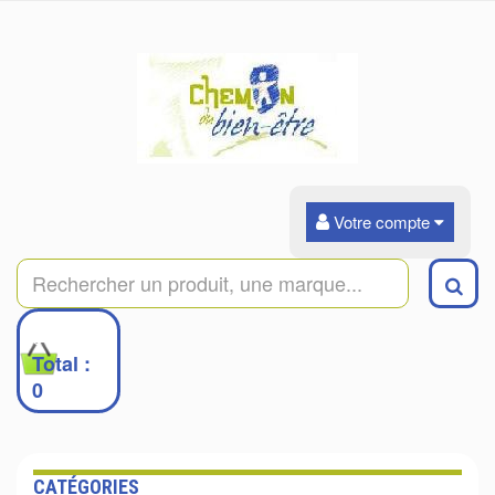
Votre compte
0
Total :
0
CATÉGORIES