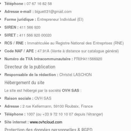
Téléphone :
07 67 16 82 58
Adresse e-mail :
biguett31@gmail.com
Forme juridique :
Entrepreneur Individuel (EI)
SIREN :
411 566 920
SIRET :
411 566 920 00020
RCS / RNE :
Immatriculée au Registre National des Entreprises (RNE)
Code NAF / APE :
47.91A (Vente à distance sur catalogue général)
Numéro de TVA Intracommunautaire :
FR0H411566920
Directeur de la publication
Responsable de la rédaction :
Christel LASCHON
Hébergement du site
Le site est hébergé par la société
OVH SAS
:
Raison sociale :
OVH SAS
Adresse :
2 rue Kellermann, 59100 Roubaix, France
Téléphone :
1007 (ou +33 9 72 10 10 07 depuis l'étranger)
Site internet :
www.ovhcloud.com
Protection des données personnelles & RGPD