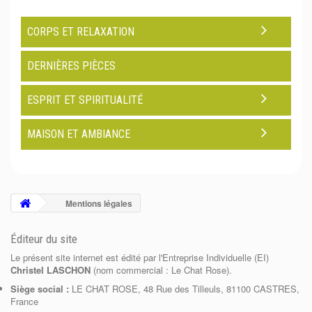
CORPS ET RELAXATION
DERNIÈRES PIÈCES
ESPRIT ET SPIRITUALITÉ
MAISON ET AMBIANCE
Mentions légales
Éditeur du site
Le présent site internet est édité par l'Entreprise Individuelle (EI)
Christel LASCHON
(nom commercial :
Le Chat Rose
).
Siège social :
LE CHAT ROSE, 48 Rue des Tilleuls, 81100 CASTRES,
France