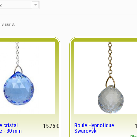
 Z
 3 sur 3.
e cristal
Boule Hypnotique
15,75 €
e - 30 mm
Swarovski
Dis