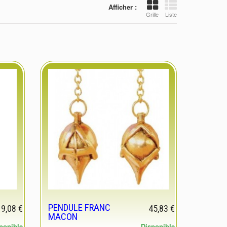
Afficher :
Grille
Liste
PENDULE FRANC
19,08 €
45,83 €
MACON
ponible
Disponible