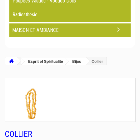
Poupées Vaudou - Voodoo Dolls
Radiesthésie
MAISON ET AMBIANCE
Esprit et Spiritualité
Bijou
Collier
COLLIER