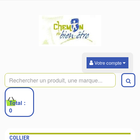
Votre compte
0
Total :
0
COLLIER